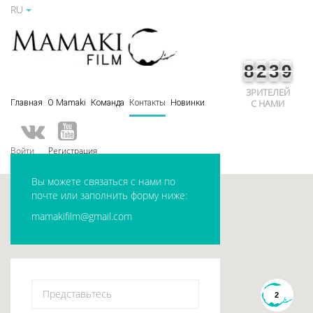
RU
8
2
3
9
ЗРИТЕЛЕЙ
С НАМИ
Главная
О Mamaki
Команда
Контакты
Новинки
Войти
Регистрация
Вы можете связаться с нами по
почте или заполнить форму ниже:
mamakifilm@gmail.com
2