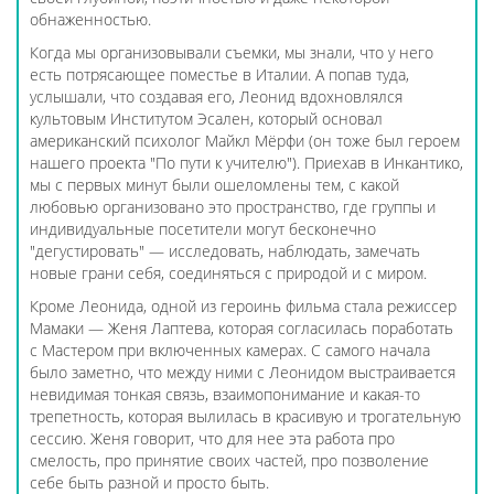
обнаженностью.
Когда мы организовывали съемки, мы знали, что у него
есть потрясающее поместье в Италии. А попав туда,
услышали, что создавая его, Леонид вдохновлялся
культовым Институтом Эсален, который основал
американский психолог Майкл Мёрфи (он тоже был героем
нашего проекта "По пути к учителю"). Приехав в Инкантико,
мы с первых минут были ошеломлены тем, с какой
любовью организовано это пространство, где группы и
индивидуальные посетители могут бесконечно
"дегустировать" — исследовать, наблюдать, замечать
новые грани себя, соединяться с природой и с миром.
Кроме Леонида, одной из героинь фильма стала режиссер
Мамаки — Женя Лаптева, которая согласилась поработать
с Мастером при включенных камерах. С самого начала
было заметно, что между ними с Леонидом выстраивается
невидимая тонкая связь, взаимопонимание и какая-то
трепетность, которая вылилась в красивую и трогательную
сессию. Женя говорит, что для нее эта работа про
смелость, про принятие своих частей, про позволение
себе быть разной и просто быть.