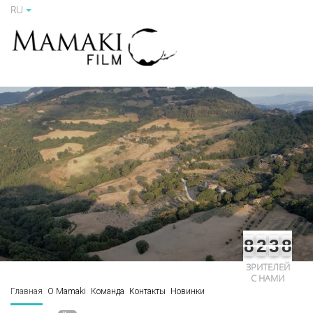
RU
8
2
3
8
ЗРИТЕЛЕЙ
С НАМИ
Главная
О Mamaki
Команда
Контакты
Новинки