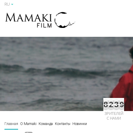
RU
8
2
3
9
ЗРИТЕЛЕЙ
С НАМИ
Главная
О Mamaki
Команда
Контакты
Новинки