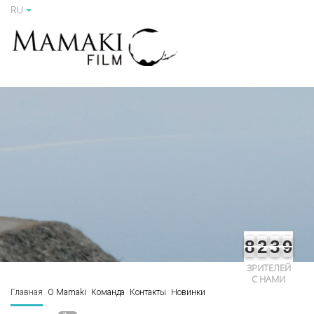
RU
8
2
3
9
ЗРИТЕЛЕЙ
С НАМИ
Главная
О Mamaki
Команда
Контакты
Новинки