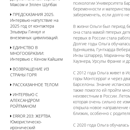
психологии Университета Бар
Максом и Эллен Шупбах
беременности и материнства, 
ПРЕДСКАЗАНИЯ 2025.
забеременеть, если долго не 
Интервью-напутствие на
2025 год от контактера
В жизни Ольги был период бе
Эльвиры Гинкул и
она стала мамой пятерых дете
внеземных цивилизаций.
первых в России стала работ
Долгие годы Ольга обучалась
ЕДИНСТВО В
Бурняшева, Гунтхарда Вебера
МНОГООБРАЗИИ:
Инзы Шпаррер, Марианны Фра
Интервью с Кеном Кайшем
Хаузнера, Урсулы Франке и др
ВОЗВРАЩЕНИЕ ИЗ
С 2012 года Ольга живет в И
СТРАНЫ ГОРЯ
горы Монтсеррат и через два
Барселоны. Знание испанског
РАССКАЗАННОЕ ТЕЛОМ
также помогло ей пройти мн
ИНТЕРВЬЮ С
неизвестным в России. Летом
АЛЕКСАНДРОМ
которая очень сильно ее изм
РОЙТМАНОМ
открыла новое направление в
близких, особенно с родите
ERROR 203: ЖЕРТВА.
Юмористическо-
С 2020 года Ольга обучалас
иронический