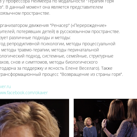
в у профессора Неймеера по модальности "Терапия горя
в". В данный момент она является представителем
коязычном пространстве.
 организатором движения "Ренасер" («Перерождение»
телей, потерявших детей) в русскоязычном пространстве.
зует различные подходы и методы:
тод репродуктивной психологии, методы процессуальной
 методы травмо-терапии, методы перинатальной
ологический подход, системные, семейные, структурные
рахов, снов и симптомов, методы биологического
годарна за поддержку и ясность Елене Веселаго). Также
/трансформационный процесс "Возвращение из страны горя".
ver.ru
www.facebook.com/okaver