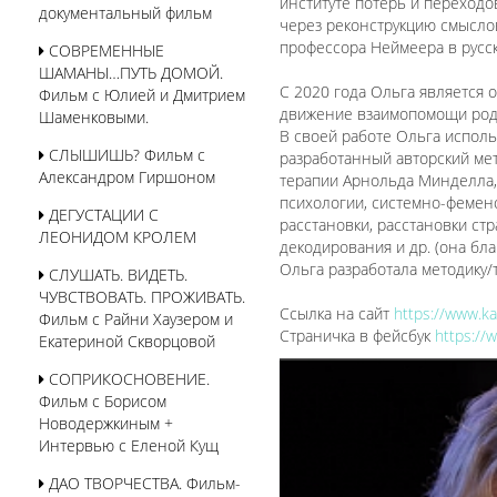
институте потерь и переходо
документальный фильм
через реконструкцию смысло
профессора Неймеера в русс
СОВРЕМЕННЫЕ
ШАМАНЫ…ПУТЬ ДОМОЙ.
С 2020 года Ольга является
Фильм с Юлией и Дмитрием
движение взаимопомощи роди
Шаменковыми.
В своей работе Ольга исполь
СЛЫШИШЬ? Фильм с
разработанный авторский ме
Александром Гиршоном
терапии Арнольда Минделла,
психологии, системно-фемен
ДЕГУСТАЦИИ С
расстановки, расстановки ст
ЛЕОНИДОМ КРОЛЕМ
декодирования и др. (она бла
Ольга разработала методику
СЛУШАТЬ. ВИДЕТЬ.
ЧУВСТВОВАТЬ. ПРОЖИВАТЬ.
Ссылка на сайт
https://www.ka
Фильм с Райни Хаузером и
Страничка в фейсбук
https://
Екатериной Скворцовой
СОПРИКОСНОВЕНИЕ.
Фильм с Борисом
Новодержкиным +
Интервью с Еленой Кущ
ДАО ТВОРЧЕСТВА. Фильм-