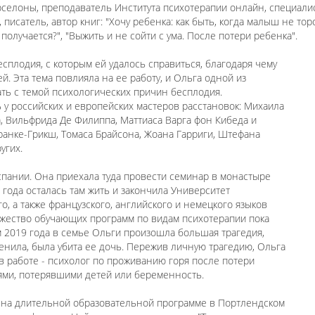
селоны, преподаватель Института психотерапии онлайн, специалис
писатель, автор книг: "Хочу ребенка: как быть, когда малыш не торо
получается?", "Выжить и не сойти с ума. После потери ребенка".
сплодия, с которым ей удалось справиться, благодаря чему
й. Эта тема повлияла на ее работу, и Ольга одной из
ать с темой психологических причин бесплодия.
 у российских и европейских мастеров расстановок: Михаила
, Вильфрида Де Филиппа, Маттиаса Варга фон Кибеда и
нке-Грикш, Томаса Брайсона, Жоана Гарриги, Штефана
угих.
спании. Она приехала туда провести семинар в монастыре
 года осталась там жить и закончила Университет
о, а также французского, английского и немецкого языков
ожество обучающих программ по видам психотерапии пока
 2019 года в семье Ольги произошла большая трагедия,
енила, была убита ее дочь. Пережив личную трагедию, Ольга
 работе - психолог по проживанию горя после потери
лями, потерявшими детей или беременность.
ь на длительной образовательной программе в Портлендском