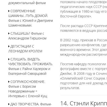
положила начало плодотворн
документальный фильм
педагогических наук СССР (н
СОВРЕМЕННЫЕ
публикация в 1980-м году ег
ШАМАНЫ…ПУТЬ ДОМОЙ.
Восточной Европе».
Фильм с Юлией и Дмитрием
Шаменковыми.
После распада СССР Криппне
появляются в ведущих росси
СЛЫШИШЬ? Фильм с
Александром Гиршоном
В 2002 году, приехав в Росс
разрешению конфликтов, где
ДЕГУСТАЦИИ С
военного времени. Этот док
ЛЕОНИДОМ КРОЛЕМ
международном рассмотрении»
СЛУШАТЬ. ВИДЕТЬ.
ЧУВСТВОВАТЬ. ПРОЖИВАТЬ.
Посетив кафедру психологии 
Фильм с Райни Хаузером и
фотографию вместе с портрет
Екатериной Скворцовой
Джеймс. В 2008 году в Сочин
«Олимпийский Сочи: Социум.
СОПРИКОСНОВЕНИЕ.
подготовил для неё доклад п
Фильм с Борисом
результатов.
Новодержкиным +
Интервью с Еленой Кущ
14. Стэнли Крип
ДАО ТВОРЧЕСТВА. Фильм-