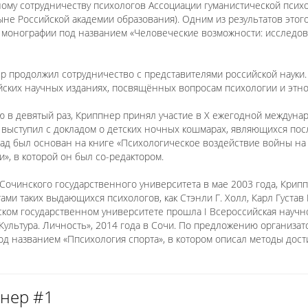
ому сотрудничеству психологов Ассоциации гуманистической псих
ыне Российской академии образования). Одним из результатов этог
о монографии под названием «Человеческие возможности: исследо
р продолжил сотрудничество с представителями российской науки.
йских научных изданиях, посвящённых вопросам психологии и этно
ию в девятый раз, Криппнер принял участие в X ежегодной междун
 выступил с докладом о детских ночных кошмарах, являющихся пос
лад был основан на книге «Психологическое воздействие войны н
, в которой он был со-редактором.
Сочинского государственного университета в мае 2003 года, Крип
ами таких выдающихся психологов, как Стэнли Г. Холл, Карл Густав
ском государственном университете прошла I Всероссийская науч
 Культура. Личность», 2014 года в Сочи. По предложению организ
од названием «Ппсихология спорта», в котором описал методы дос
пнер #1