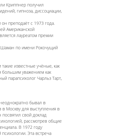
нли Криппнер получил
дений, гипноза, диссоциации,
 он преподаёт с 1973 года.
ией Американской
вляется лауреатом премии
 "Шаман по имени Рокочущий
 такие известные учёные, как
ся большим уважением как
ный парапсихолог Чарльз Тарт,
 неоднократно бывал в
в в Москву для выступления в
н посвятил свой доклад
сихологией, рассмотрев общие
енциала. В 1972 году
 психологии. Эта встреча