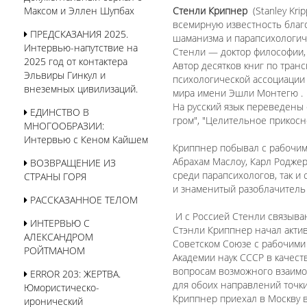
Максом и Эллен Шупбах
Стенли Крипнер
(Stanley Kr
всемирную известность благ
ПРЕДСКАЗАНИЯ 2025.
шаманизма и парапсихологич
Интервью-напутствие на
Стенли — доктор философии, 
2025 год от контактера
Автор десятков книг по тра
Эльвиры Гинкул и
психологической ассоциации
внеземных цивилизаций.
мира имени Эшли Монтегю .
На русский язык переведены
ЕДИНСТВО В
гром", "Целительное прикосн
МНОГООБРАЗИИ:
Интервью с Кеном Кайшем
Криппнер побывал с рабочими
Абрахам Маслоу, Карл Роджер
ВОЗВРАЩЕНИЕ ИЗ
среди парапсихологов, так и
СТРАНЫ ГОРЯ
и знаменитый разоблачитель
РАССКАЗАННОЕ ТЕЛОМ
И с Россией Стенли связыва
ИНТЕРВЬЮ С
Стэнли Криппнер начал актив
АЛЕКСАНДРОМ
Советском Союзе с рабочими 
РОЙТМАНОМ
Академии наук СССР в качест
вопросам возможного взаимо
ERROR 203: ЖЕРТВА.
для обоих направлений точки
Юмористическо-
Криппнер приехал в Москву в
иронический