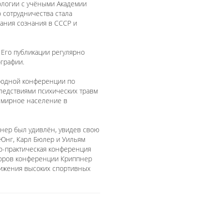
ологии с учёными Академии
о сотрудничества стала
вания сознания в СССР и
 Его публикации регулярно
графии.
ародной конференции по
ледствиями психических травм
а мирное население в
пнер был удивлён, увидев свою
 Юнг, Карл Бюлер и Уильям
но-практическая конференция
аторов конференции Криппнер
тижения высоких спортивных