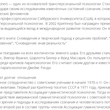
ippner) — один из основателей трансперсональной психологии. Стэ
одаря своим исследованиям изменённых состояний сознания, снови
еских феноменов.
профессорпсихологии Сэйбрукского Университета (США), в котором
нсперсональной психологии. В 2002 Криппнер был награжден прем
 за выдающийся вклад в международное развитие психологии. Он я
 его книги: Сновидения и творческий подход к решению проблем",
овение", "Сновидения: иная реальность"
 поездками на всех континентах земного шара. Его друзьями стали
с, Виктор Франкл, Шарлотта Бюлер и Фред Массарик. Он пользует
 среди критиков парапсихологии. Его считают своим другом и извест
 парапсихологии Джеймс Рэнди.
ют долгие отношения.
ное сотрудничество с советскими учёными в начале 1970-х гг. Он
визитами. Первый раз Криппнер посетил СССР в 1971 году, приеха
ве представителя Ассоциации гуманистической психологии. Тогда о
действия американской гуманистической психологии с советской п
 зрения и подходы в исследованиях сознания и человеческого пот
о второй раз в составе группы членов Ассоциации гуманистической