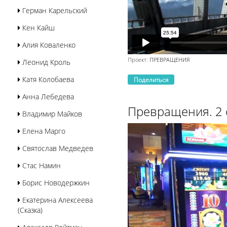
Герман Карельский
Кен Кайш
Алия Коваленко
Проект:
ПРЕВРАЩЕНИЯ
Леонид Кроль
Катя Колобаева
Поделиться
Анна Лебедева
Превращения. 2 
Владимир Майков
Елена Марго
Святослав Медведев
Стас Намин
Борис Новодержкин
Екатерина Алексеева
(Сказка)